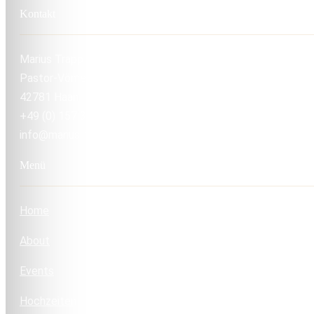
Kontakt
Marius Trapp
Pastor-Vömel-Straße 30
42781 Haan
+49 (0) 157 36209450
info@marius-trapp.de
Menü
Home
About
Events
Hochzeiten