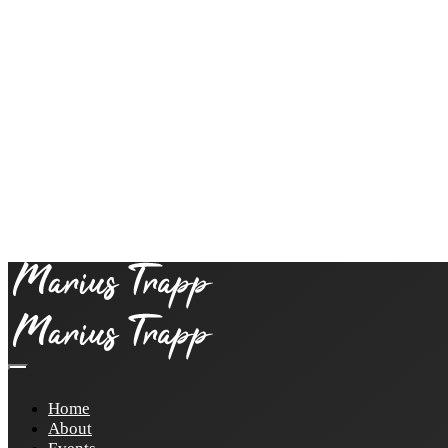
Home
About