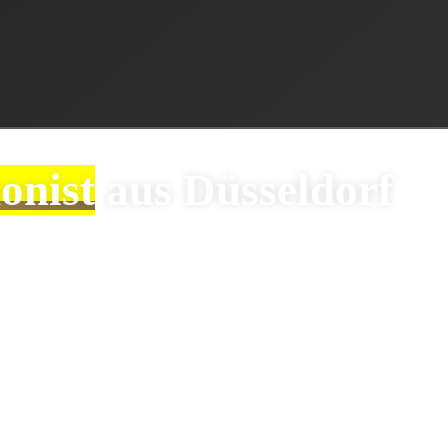
onist
aus Düsseldorf
axophonisten, der den besonderen Tag musikalisch begleitet
hrend des Sektempfangs, ein jazziges Dinner oder der Start eine
sgewogenes Set aus aktuellen, ruhigeren Chart-Songs, beliebten
hre Gäste wunderbar miteinander ins Gespräch kommen können.