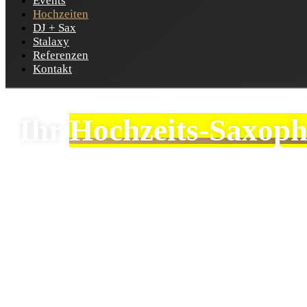
Events
Hochzeiten
DJ + Sax
Stalaxy
Referenzen
Kontakt
Ihr
Hochzeits-Saxoph
Ihre Hochzeit steht vor der Tür und Sie suchen einen S
für die perfekte musikalische Stimmung.
Ob romantische Klänge in der Kirche, entspannte Melodien wä
Momente da.
Für den Sektempfang oder das Abendessen spiele ich ein au
schaffen wir eine entspannte Atmosphäre, in der Sie und I