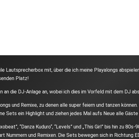
, “Perfect”, “Can’t Help Falling in Love”, “Isn’t She Lovely”, “
lifornia”, “Love Someone“, “September” und viele mehr.
ile Lautsprecherbox mit, über die ich meine Playalongs abspielen 
ssenden Platz!
n an die DJ-Anlage an, wobei ich dies im Vorfeld mit dem DJ ab
ngs und Remixe, zu denen alle super feiern und tanzen können. 
 Sets ein Highlight und ziehen jedes Mal aufs Neue alle Gäste 
xobeat”, “Danza Kuduro“, “Levels” und „This Girl” bis hin zu 80
rt Nummern und Remixen. Die Sets bewegen sich in Richtung ED