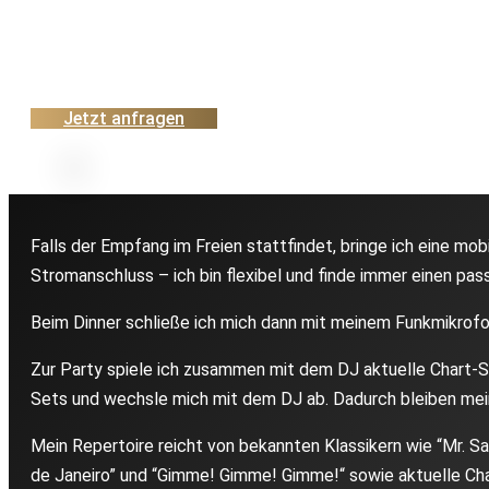
Mein Repertoire umfasst unter anderem Songs wie “All of Me”
“Dancing in the Moonlight”, “Fly Me to the Moon”, “Hotel Ca
Jetzt anfragen
Falls der Empfang im Freien stattfindet, bringe ich eine mob
Stromanschluss – ich bin flexibel und finde immer einen pa
Beim Dinner schließe ich mich dann mit meinem Funkmikrofo
Zur Party spiele ich zusammen mit dem DJ aktuelle Chart-So
Sets und wechsle mich mit dem DJ ab. Dadurch bleiben meine
Mein Repertoire reicht von bekannten Klassikern wie “Mr. Sa
de Janeiro” und “Gimme! Gimme! Gimme!“ sowie aktuelle Cha