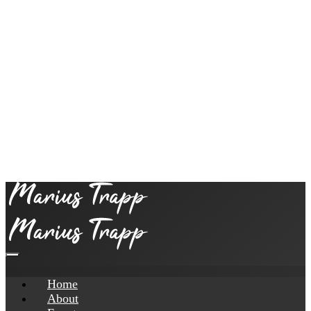
Home
About