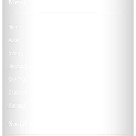
Menü
Home
About
Events
Hochzeiten
Dj + Sax
Stalaxy
Kontakt
Social Media