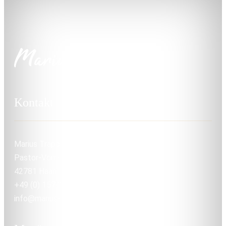
Kontakt
Marius Trapp
Pastor-Vömel-Straße 30
42781 Haan
+49 (0) 157 36209450
info@marius-trapp.de