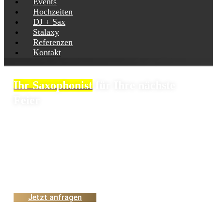
Events
Hochzeiten
DJ + Sax
Stalaxy
Referenzen
Kontakt
Ihr Saxophonist
für Ihre nächste
Feier
Planen Sie eine Hochzeit, ein Firmenevent oder eine
Geburtstagsfeier? Mit meinem Saxophon sorge ich für
die perfekte musikalische Begleitung – sei es beim
stilvollen Sektempfang oder als mitreißender Showact
auf der Tanzfläche in Kombination mit einem DJ.
Jetzt anfragen