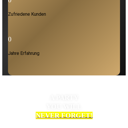
Zufriedene Kunden
0
Jahre Erfahrung
A PARTY
YOU WILL
NEVER FORGET!