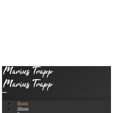
Home
About