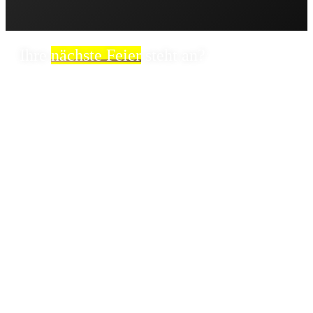
Ihre
nächste Feier
steht an?
Egal ob Hochzeit, Firmenevent oder Geburtstagsfeier –
wenn Sie nach einem Saxophonisten suchen, der Ihr
Event mit Live-Musik unvergesslich macht, sind Sie hier
genau richtig!
Erleben Sie eine stilvolle musikalische Begleitung bei
einem Empfang, einem Dinner oder einer Ausstellung
sowie einen mitreißenden Showact für Ihre Party. Mit
dem Saxophon wird das besondere Etwas in Ihre
Veranstaltung gebracht, sodass der Abend zu einem
unvergesslichen Erlebnis wird – besonders in
Kombination mit einem DJ!